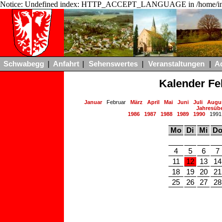
Notice: Undefined index: HTTP_ACCEPT_LANGUAGE in /home/ing
Schwabegg
|
Anfahrt
|
Sehenswertes
|
Veranstaltungen
|
A
Kalender Fe
Januar
Februar
März
April
Mai
Juni
Juli
Augu
Jahresübe
1986
1987
1988
1989
1990
199
Mo
Di
Mi
D
4
5
6
7
11
12
13
14
18
19
20
21
25
26
27
28