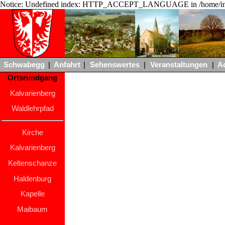
Notice: Undefined index: HTTP_ACCEPT_LANGUAGE in /home/ing
Schwabegg
|
Anfahrt
|
Sehenswertes
|
Veranstaltungen
|
A
Ortsrundgang
Kalvarienberg
Waldlehrpfad
Kirche
Kalvarienberg
Keltenschanze
Haldenburg
Kapelle
Maibaum