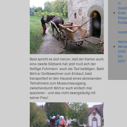
in
Soest
Erste
Etapp
Roßta
-
Heils
-
Weihe
Wind
2005
bis
Bald spricht es sich herum, daß der Karren auch
2007
eine zweite Sitzbank hat: jetzt muß sich der
fleißige Fuhrmann auch als Taxi betätigen. Bald
fährt er Dorfbewohner zum Einkauf, bald
transportiert er den Hausrat eines abreisenden
Teilnehmers zum Museumsausgang,
zwischendurch fährt er auch einfach mal
spazieren - und das nicht zwangsläufig mit
seiner Frau!