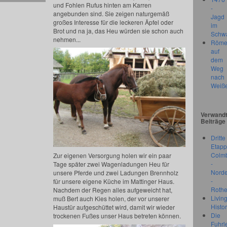
und Fohlen Rufus hinten am Karren
-
angebunden sind. Sie zeigen naturgemäß
Jagd
großes Interesse für die leckeren Äpfel oder
im
Brot und na ja, das Heu würden sie schon auch
Schw
nehmen...
Röme
auf
dem
Weg
nach
Weiß
Verwand
Beiträge
Dritte
Etapp
Colm
Zur eigenen Versorgung holen wir ein paar
-
Tage später zwei Wagenladungen Heu für
Nord
unsere Pferde und zwei Ladungen Brennholz
-
für unsere eigene Küche im Mattinger Haus.
Roth
Nachdem der Regen alles aufgeweicht hat,
Livin
muß Bert auch Kies holen, der vor unserer
Histo
Haustür aufgeschüttet wird, damit wir wieder
Die
trockenen Fußes unser Haus betreten können.
Fuhrl