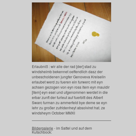
Erlaubniß : wir alle der rad [der] stad zu
windsheimb bekennet oeffendlich dasz der
unbescholdenen jungfer Genoveva Kreiselin
erlaubet werd zu fueren ein furwerc mit eyn
achsen gezogen von eyn ross item eyn mauldir
[item] eyn esel und ufgenommen werdet in die
erbar zunft der furleut auf fuerbitt des Albert
Swarc furman zu ammerfeld bye deme se eyn
lehr zu großer zufridenheyt absolviret hat. ze
windsheym October MMXI
Bildergalerie
- im Sattel und auf dem
Kutschbock: