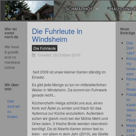
* SCHMARHOF
* HAUS UND 
Die Fuhrleute in
Wer ist
Neue
sonst
Beiträge
Windsheim
noch da
Das
We have
Dorf
Die Fuhrleute
6 guests
1947
Created: 18 October 2010
and no
throu
members
my
online
horse
Seit 2009 ist unser kleiner Karren ständig im
ears
Einsatz.
Römer
in
Wir über
Es gibt jede Menge zu tun im mittelalterlichen
uns:
Rose
Weiler in Windsheim. Da kommt ein Fuhrwerk
Fotos
gerade recht...
im
Hier
Küchenchefin Helga schickt uns aus, einen
Kastel
sind wir
Korb voll Äpfel zu ernten und frisch für das
Veton
zu
Apfelmus zur Küche anzuliefern. Außerdem
bei
finden
sollen wir gleich noch bei der Mühle Mehl und
Pfünz
Gries laden, 3 frische Brote werden obendrein
Weibs
benötigt. Da ist Alberts Karren schon fast zu
2026
klein - vor allem in dem Jahr (2010), als Gilette
1476