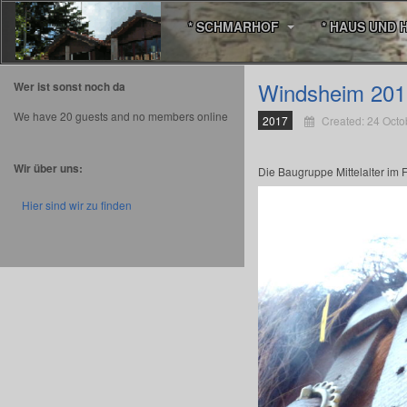
* SCHMARHOF
* HAUS UND 
Windsheim 201
Wer ist sonst noch da
We have 20 guests and no members online
2017
Created: 24 Octo
Wir über uns:
Die Baugruppe Mittelalter im
Hier sind wir zu finden