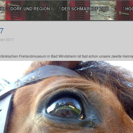
HOF - DORF UND REGION
* DER SCHMARHOF ZOO
* HO
7
ber 2017
 Fränkischen Freilandmuseum in Bad Windsheim ist fast schon unsere zweite Heima