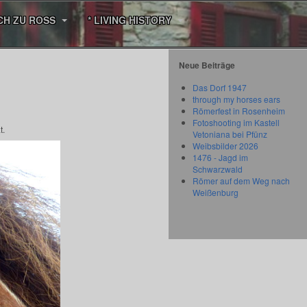
CH ZU ROSS
* LIVING HISTORY
Neue Beiträge
Das Dorf 1947
through my horses ears
Römerfest in Rosenheim
Fotoshooting im Kastell
t.
Vetoniana bei Pfünz
Weibsbilder 2026
1476 - Jagd im
Schwarzwald
Römer auf dem Weg nach
Weißenburg