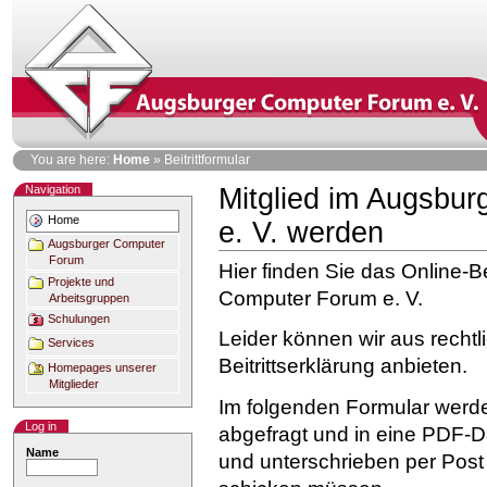
Skip
to
content
Personal
You are here:
Home
»
Beitrittformular
tools
Navigation
Mitglied im Augsbu
Home
e. V. werden
Augsburger Computer
Forum
Hier finden Sie das Online-B
Projekte und
Computer Forum e. V.
Arbeitsgruppen
Schulungen
Leider können wir aus rechtl
Services
Beitrittserklärung anbieten.
Homepages unserer
Mitglieder
Im folgenden Formular werde
Log in
abgefragt und in eine PDF-D
Name
und unterschrieben per Post