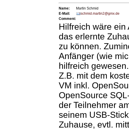
Name:
Martin Schmid
E-Mail:
schmid.martin2@gmx.de
Comment:
Hilfreich wäre ein
das erlernte Zuha
zu können. Zumind
Anfänger (wie mic
hilfreich gewesen.
Z.B. mit dem kost
VM inkl. OpenSou
OpenSource SQL-Cl
der Teilnehmer am
seinem USB-Stic
Zuhause, evtl. mi