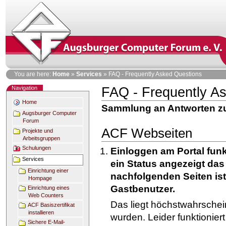
Skip
to
content
Personal
You are here:
Home
»
Services
»
FAQ - Frequently Asked Questions
tools
Navigation
FAQ - Frequently A
Document
Actions
Home
Sammlung an Antworten zu 
Augsburger Computer
Forum
ACF Webseiten
Projekte und
Arbeitsgruppen
Schulungen
Einloggen am Portal funkt
Services
ein Status angezeigt das
Einrichtung einer
nachfolgenden Seiten is
Hompage
Gastbenutzer.
Einrichtung eines
Web Counters
Das liegt höchstwahrschei
ACF Basiszertifikat
installieren
wurden. Leider funktioniert
Sichere E-Mail-