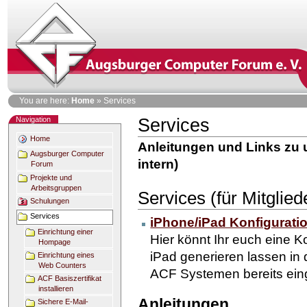
Skip
to
content
Personal
You are here:
Home
»
Services
tools
Navigation
Services
Document
Actions
Home
Anleitungen und Links zu u
Augsburger Computer
intern)
Forum
Projekte und
Arbeitsgruppen
Services (für Mitglied
Schulungen
Services
iPhone/iPad Konfigurati
Einrichtung einer
Hier könnt Ihr euch eine K
Hompage
iPad generieren lassen in
Einrichtung eines
Web Counters
ACF Systemen bereits einge
ACF Basiszertifikat
installieren
Anleitungen
Sichere E-Mail-