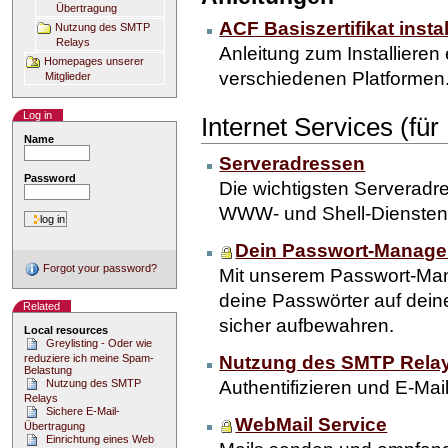
Übertragung
ACF Basiszertifikat instal
Nutzung des SMTP
Relays
Anleitung zum Installieren 
Homepages unserer
verschiedenen Platformen
Mitglieder
Log in
Internet Services (für
Name
Serveradressen
Password
Die wichtigsten Serveradr
WWW- und Shell-Diensten
Dein Passwort-Manager 
Forgot your password?
Mit unserem Passwort-Man
deine Passwörter auf dein
Related
sicher aufbewahren.
Local resources
Greylisting - Oder wie
reduziere ich meine Spam-
Nutzung des SMTP Rela
Belastung
Nutzung des SMTP
Authentifizieren und E-Ma
Relays
Sichere E-Mail-
WebMail Service
Übertragung
Einrichtung eines Web