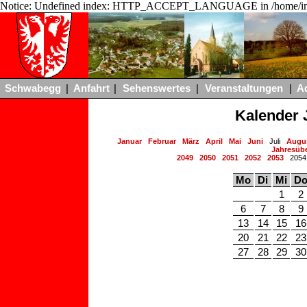
Notice: Undefined index: HTTP_ACCEPT_LANGUAGE in /home/ing
Schwabegg
|
Anfahrt
|
Sehenswertes
|
Veranstaltungen
|
A
Kalender 
Januar
Februar
März
April
Mai
Juni
Juli
Augu
Jahresübe
2049
2050
2051
2052
2053
205
Mo
Di
Mi
D
1
2
6
7
8
9
13
14
15
16
20
21
22
23
27
28
29
30