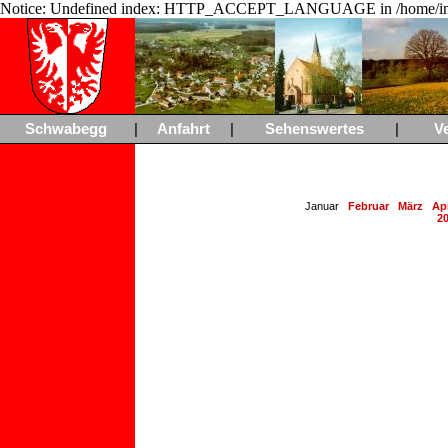
Notice: Undefined index: HTTP_ACCEPT_LANGUAGE in /home/ing
Schwabegg
|
Anfahrt
|
Sehenswertes
|
V
Januar
Februar
März
Apr
2