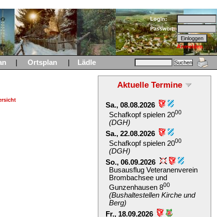
Login:
Passwort:
Anmelden
an
|
Ortsplan
|
Lädle
Aktuelle Termine
rsicht
Sa., 08.08.2026
00
Schafkopf spielen 20
(DGH)
Sa., 22.08.2026
00
Schafkopf spielen 20
(DGH)
So., 06.09.2026
Busausflug Veteranenverein
Brombachsee und
00
Gunzenhausen 8
(Bushaltestellen Kirche und
Berg)
Fr., 18.09.2026