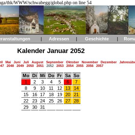
a/thk/WWW/schwabegg/global.php on line 54
eranstaltungen
|
Adressen
|
Geschichte
|
Rom
Kalender Januar 2052
il
Mai
Juni
Juli
August
September
Oktober
November
Dezember
Jahresübe
047
2048
2049
2050
2051
2052
2053
2054
2055
2056
2057
Mo
Di
Mi
Do
Fr
Sa
So
1
2
3
4
5
6
7
8
9
10
11
12
13
14
15
16
17
18
19
20
21
22
23
24
25
26
27
28
29
30
31