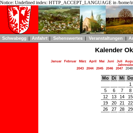
Notice: Undefined index: HTTP_ACCEPT_LANGUAGE in /home/ing
Schwabegg
|
Anfahrt
|
Sehenswertes
|
Veranstaltungen
|
A
Kalender Ok
Januar
Februar
März
April
Mai
Juni
Juli
Augu
Jahresübe
2043
2044
2045
2046
2047
204
Mo
Di
Mi
D
1
5
6
7
8
12
13
14
15
19
20
21
22
26
27
28
29