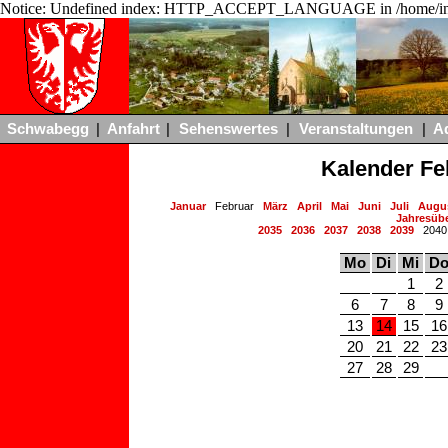
Notice: Undefined index: HTTP_ACCEPT_LANGUAGE in /home/ing
Schwabegg
|
Anfahrt
|
Sehenswertes
|
Veranstaltungen
|
A
Kalender Fe
Januar
Februar
März
April
Mai
Juni
Juli
Augu
Jahresübe
2035
2036
2037
2038
2039
204
Mo
Di
Mi
D
1
2
6
7
8
9
13
14
15
16
20
21
22
23
27
28
29