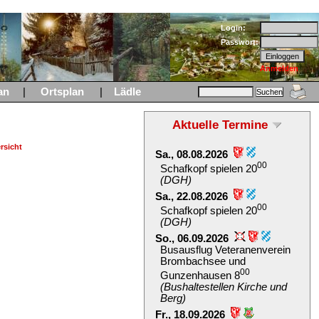
Login:
Passwort:
Anmelden
an
|
Ortsplan
|
Lädle
Aktuelle Termine
rsicht
Sa., 08.08.2026
00
Schafkopf spielen 20
(DGH)
Sa., 22.08.2026
00
Schafkopf spielen 20
(DGH)
So., 06.09.2026
Busausflug Veteranenverein
Brombachsee und
00
Gunzenhausen 8
(Bushaltestellen Kirche und
Berg)
Fr., 18.09.2026