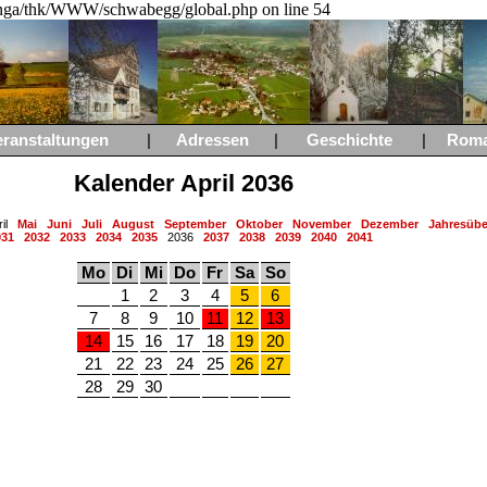
a/thk/WWW/schwabegg/global.php on line 54
eranstaltungen
|
Adressen
|
Geschichte
|
Rom
Kalender April 2036
ril
Mai
Juni
Juli
August
September
Oktober
November
Dezember
Jahresübe
031
2032
2033
2034
2035
2036
2037
2038
2039
2040
2041
Mo
Di
Mi
Do
Fr
Sa
So
1
2
3
4
5
6
7
8
9
10
11
12
13
14
15
16
17
18
19
20
21
22
23
24
25
26
27
28
29
30