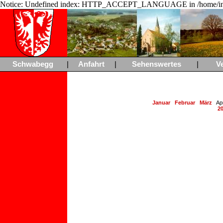
Notice: Undefined index: HTTP_ACCEPT_LANGUAGE in /home/ing
Schwabegg
|
Anfahrt
|
Sehenswertes
|
V
Januar
Februar
März
Ap
2