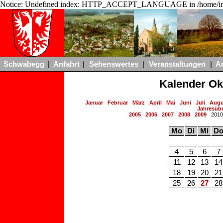
Notice: Undefined index: HTTP_ACCEPT_LANGUAGE in /home/ing
Schwabegg
|
Anfahrt
|
Sehenswertes
|
Veranstaltungen
|
A
Kalender Ok
Januar
Februar
März
April
Mai
Juni
Juli
Augu
Jahresübe
2005
2006
2007
2008
2009
201
Mo
Di
Mi
D
4
5
6
7
11
12
13
14
18
19
20
21
25
26
27
28