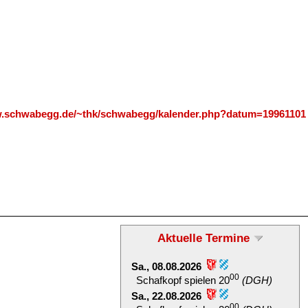
w.schwabegg.de/~thk/schwabegg/kalender.php?datum=19961101
Aktuelle Termine
Sa., 08.08.2026
00
Schafkopf spielen 20
(DGH)
Sa., 22.08.2026
00