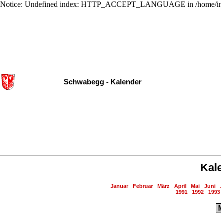
Notice: Undefined index: HTTP_ACCEPT_LANGUAGE in /home/ing
Schwabegg - Kalender
Kal
Januar
Februar
März
April
Mai
Juni
1991
1992
1993