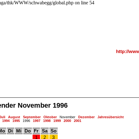
a/thk/WWW/schwabegg/global.php on line 54
http://ww
ender November 1996
Juli
August
September
Oktober
November
Dezember
Jahresübersicht
1994
1995
1996
1997
1998
1999
2000
2001
Mo
Di
Mi
Do
Fr
Sa
So
1
2
3