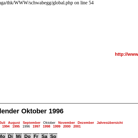
a/thk/WWW/schwabegg/global.php on line 54
http://ww
lender Oktober 1996
Juli
August
September
Oktober
November
Dezember
Jahresübersicht
1994
1995
1996
1997
1998
1999
2000
2001
Mo
Di
Mi
Do
Fr
Sa
So