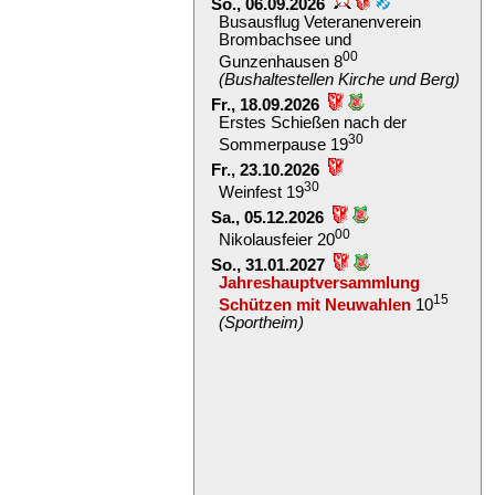
So., 06.09.2026
Busausflug Veteranenverein
Brombachsee und
00
Gunzenhausen 8
(Bushaltestellen Kirche und Berg)
Fr., 18.09.2026
Erstes Schießen nach der
30
Sommerpause 19
Fr., 23.10.2026
30
Weinfest 19
Sa., 05.12.2026
00
Nikolausfeier 20
So., 31.01.2027
Jahreshauptversammlung
15
Schützen mit Neuwahlen
10
(Sportheim)