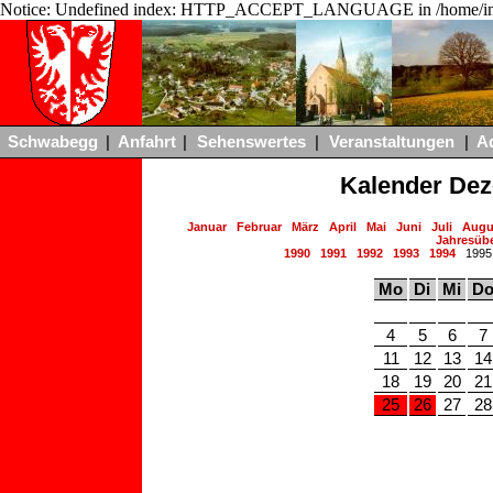
Notice: Undefined index: HTTP_ACCEPT_LANGUAGE in /home/ing
Schwabegg
|
Anfahrt
|
Sehenswertes
|
Veranstaltungen
|
A
Kalender De
Januar
Februar
März
April
Mai
Juni
Juli
Augu
Jahresübe
1990
1991
1992
1993
1994
199
Mo
Di
Mi
D
4
5
6
7
11
12
13
14
18
19
20
21
25
26
27
28