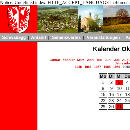
Notice: Undefined index: HTTP_ACCEPT_LANGUAGE in /home/ing
Schwabegg
|
Anfahrt
|
Sehenswertes
|
Veranstaltungen
|
A
Kalender Ok
Januar
Februar
März
April
Mai
Juni
Juli
Augu
Jahresübe
1985
1986
1987
1988
1989
199
Mo
Di
Mi
D
1
2
3
4
8
9
10
11
15
16
17
18
22
23
24
25
29
30
31