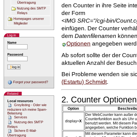
Übertragung
den Counter in ihre Seite int
Nutzung des SMTP
der Form
Relays
Homepages unserer
<IMG SRC="/cgi-bin/Count.c
Mitglieder
einfügen. Der Counter verhäl
dem
Datenfilenamen
können 
Log in
Optionen
angegeben werd
Name
Ab sofort sollte der der Coun
Password
aktuellen Anzahl der Besuch
Bei Probleme wenden sie sic
(Estartu) Schmidt
.
Forgot your password?
Related
2. Counter Optionen
Local resources
Greylisting - Oder wie
Option
Beschreib
reduziere ich meine Spam-
Belastung
Der WebCounter kann außer de
Services
Counterfunktion auch als Uhr 
display=
X
Nutzung des SMTP
benutzt werden. Mit diesem Pa
Relays
angegeben, welche Funktion be
Sichere E-Mail-
Mit diesem Parameter kann die
Übertragung