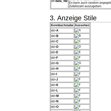
df=
data_file
Es kann auch
random
angegeb
Zufallszahl auszugeben.
3. Anzeige Stile
Kennbuchstabe
Aussehen
dd=
A
dd=
B
dd=
C
dd=
D
dd=
E
dd=
F
dd=
G
dd=
H
dd=
I
dd=
J
dd=
K
dd=
L
dd=
M
dd=
N
dd=
O