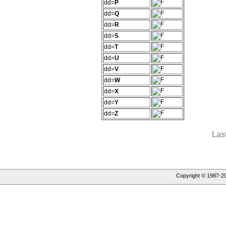
dd=
P
dd=
Q
dd=
R
dd=
S
dd=
T
dd=
U
dd=
V
dd=
W
dd=
X
dd=
Y
dd=
Z
Las
Copyright © 1987-
2