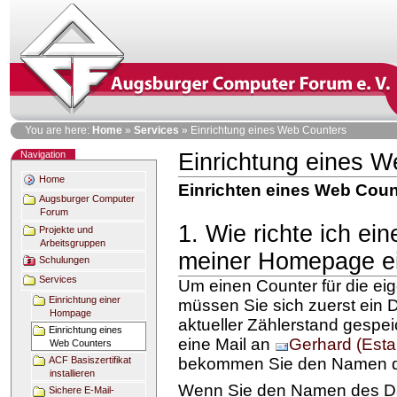
Skip
to
content
Personal
You are here:
Home
»
Services
»
Einrichtung eines Web Counters
tools
Navigation
Einrichtung eines 
Document
Actions
Home
Einrichten eines Web Cou
Augsburger Computer
Forum
1. Wie richte ich e
Projekte und
Arbeitsgruppen
meiner Homepage e
Schulungen
Services
Um einen Counter für die ei
Einrichtung einer
müssen Sie sich zuerst ein D
Hompage
aktueller Zählerstand gespei
Einrichtung eines
eine Mail an
Gerhard (Esta
Web Counters
ACF Basiszertifikat
bekommen Sie den Namen des
installieren
Wenn Sie den Namen des Dat
Sichere E-Mail-