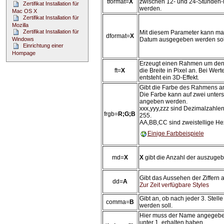
tformat=
X
zwischen 12- und 24-Stunden-
Zertifikat Installation für
werden.
Mac OS X
Zertifikat Installation für
Mozilla
Zertifikat Installation für
Mit diesem Parameter kann man
dformat=
X
Datum ausgegeben werden sol
Windows
Einrichtung einer
Hompage
Erzeugt einen Rahmen um den
ft=
X
die Breite in Pixel an. Bei Wer
entsteht ein 3D-Effekt.
Gibt die Farbe des Rahmens a
Die Farbe kann auf zwei unters
angeben werden.
xxx,yyy,zzz sind Dezimalzahlen
frgb=
R;G;B
255.
AA,BB,CC sind zweistellige He
Einige Farbbeispiele
md=
X
X
gibt die Anzahl der auszugeb
Gibt das Aussehen der Ziffern a
dd=
A
Zur Zeit verfügbare Styles
Gibt an, ob nach jeder 3. Stel
comma=
B
werden soll.
Hier muss der Name angegebe
unter 1. erhalten haben.