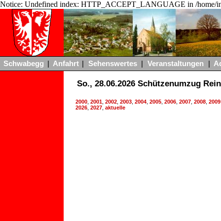
Notice: Undefined index: HTTP_ACCEPT_LANGUAGE in /home/ing
Schwabegg
|
Anfahrt
|
Sehenswertes
|
Veranstaltungen
|
A
So., 28.06.2026 Schützenumzug Rein
2000
,
2001
,
2002
,
2003
,
2004
,
2005
,
2006
,
2007
,
2008
,
2009
2026
,
2027
,
aktuelle