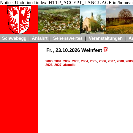
Notice: Undefined index: HTTP_ACCEPT_LANGUAGE in /home/ing
Schwabegg
|
Anfahrt
|
Sehenswertes
|
Veranstaltungen
|
A
Fr., 23.10.2026 Weinfest
2000
,
2001
,
2002
,
2003
,
2004
,
2005
,
2006
,
2007
,
2008
,
2009
2026
,
2027
,
aktuelle