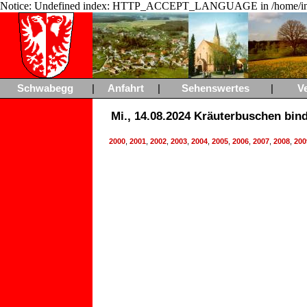
Notice: Undefined index: HTTP_ACCEPT_LANGUAGE in /home/ing
Schwabegg
|
Anfahrt
|
Sehenswertes
|
V
Mi., 14.08.2024 Kräuterbuschen bi
2000
,
2001
,
2002
,
2003
,
2004
,
2005
,
2006
,
2007
,
2008
,
200