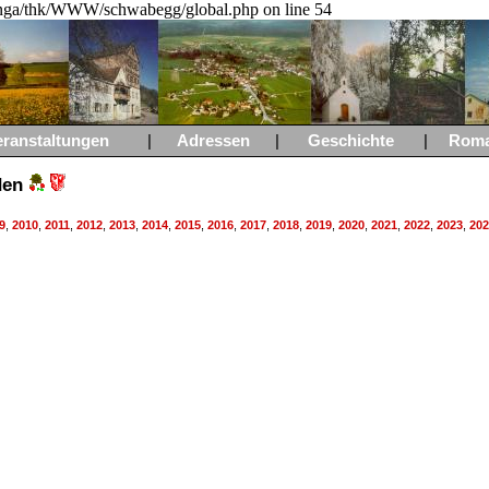
a/thk/WWW/schwabegg/global.php on line 54
eranstaltungen
|
Adressen
|
Geschichte
|
Rom
nden
9
,
2010
,
2011
,
2012
,
2013
,
2014
,
2015
,
2016
,
2017
,
2018
,
2019
,
2020
,
2021
,
2022
,
2023
,
202