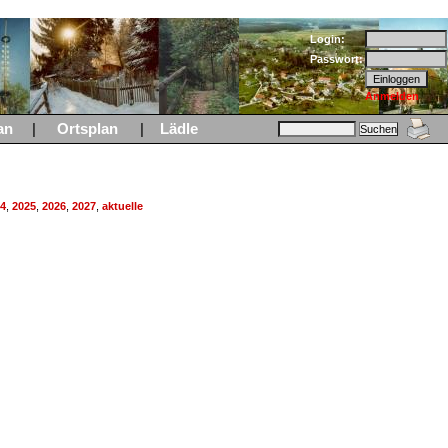
Login:
Passwort:
Anmelden
an
|
Ortsplan
|
Lädle
4
,
2025
,
2026
,
2027
,
aktuelle