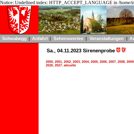
Notice: Undefined index: HTTP_ACCEPT_LANGUAGE in /home/ing
Schwabegg
|
Anfahrt
|
Sehenswertes
|
Veranstaltungen
|
A
Sa., 04.11.2023 Sirenenprobe
2000
,
2001
,
2002
,
2003
,
2004
,
2005
,
2006
,
2007
,
2008
,
2009
2026
,
2027
,
aktuelle