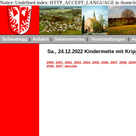
Notice: Undefined index: HTTP_ACCEPT_LANGUAGE in /home/ing
Schwabegg
|
Anfahrt
|
Sehenswertes
|
Veranstaltungen
|
A
Sa., 24.12.2022 Kindermette mit Kri
2000
,
2001
,
2002
,
2003
,
2004
,
2005
,
2006
,
2007
,
2008
,
2009
2026
,
2027
,
aktuelle