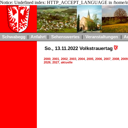
Notice: Undefined index: HTTP_ACCEPT_LANGUAGE in /home/ing
Schwabegg
|
Anfahrt
|
Sehenswertes
|
Veranstaltungen
|
A
So., 13.11.2022 Volkstrauertag
2000
,
2001
,
2002
,
2003
,
2004
,
2005
,
2006
,
2007
,
2008
,
2009
2026
,
2027
,
aktuelle