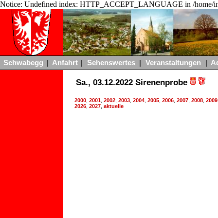
Notice: Undefined index: HTTP_ACCEPT_LANGUAGE in /home/ing
Schwabegg
|
Anfahrt
|
Sehenswertes
|
Veranstaltungen
|
A
Sa., 03.12.2022 Sirenenprobe
2000
,
2001
,
2002
,
2003
,
2004
,
2005
,
2006
,
2007
,
2008
,
2009
2026
,
2027
,
aktuelle