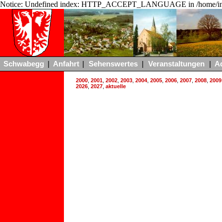
Notice: Undefined index: HTTP_ACCEPT_LANGUAGE in /home/ing
Schwabegg
|
Anfahrt
|
Sehenswertes
|
Veranstaltungen
|
A
2000
,
2001
,
2002
,
2003
,
2004
,
2005
,
2006
,
2007
,
2008
,
2009
2026
,
2027
,
aktuelle