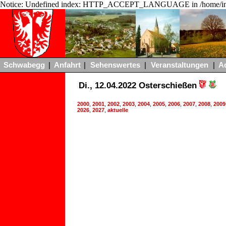
Notice: Undefined index: HTTP_ACCEPT_LANGUAGE in /home/ing
Schwabegg
|
Anfahrt
|
Sehenswertes
|
Veranstaltungen
|
A
Di., 12.04.2022 Osterschießen
2000
,
2001
,
2002
,
2003
,
2004
,
2005
,
2006
,
2007
,
2008
,
2009
2026
,
2027
,
aktuelle