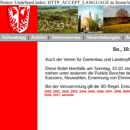
Notice: Undefined index: HTTP_ACCEPT_LANGUAGE in /home/ing
Schwabegg
|
Anfahrt
|
Sehenswertes
|
Veranstaltungen
|
A
So., 1
Auch der Verein für Gartenbau und Landespfl
Diese findet ebenfalls am Sonntag, 10.10. s
stehen unter anderem die Punkte Berichte de
Kassiers, Neuwahlen, Ernennung von Ehrenm
Bei der Versammlung gilt die 3G-Regel. Ent
2000
,
2001
,
2002
,
2003
,
2004
,
2005
,
2006
,
2007
,
2008
,
2009
2026
,
2027
,
aktuelle