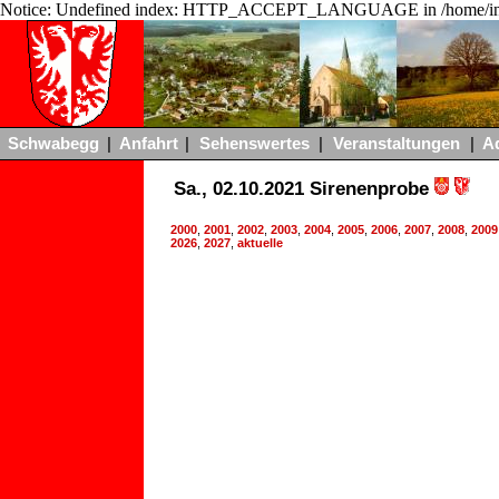
Notice: Undefined index: HTTP_ACCEPT_LANGUAGE in /home/ing
Schwabegg
|
Anfahrt
|
Sehenswertes
|
Veranstaltungen
|
A
Sa., 02.10.2021 Sirenenprobe
2000
,
2001
,
2002
,
2003
,
2004
,
2005
,
2006
,
2007
,
2008
,
2009
2026
,
2027
,
aktuelle