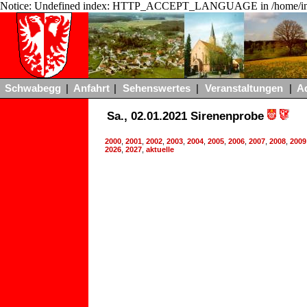
Notice: Undefined index: HTTP_ACCEPT_LANGUAGE in /home/ing
Schwabegg
|
Anfahrt
|
Sehenswertes
|
Veranstaltungen
|
A
Sa., 02.01.2021 Sirenenprobe
2000
,
2001
,
2002
,
2003
,
2004
,
2005
,
2006
,
2007
,
2008
,
2009
2026
,
2027
,
aktuelle