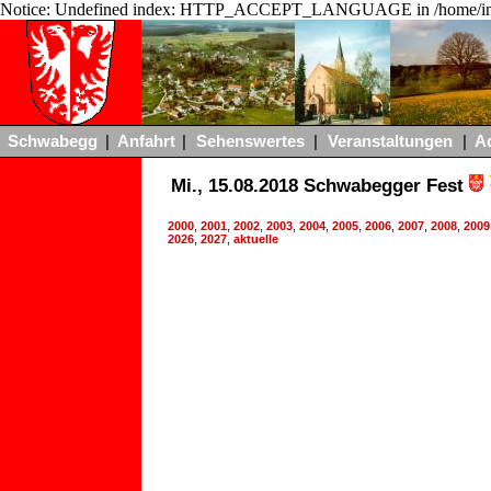
Notice: Undefined index: HTTP_ACCEPT_LANGUAGE in /home/ing
Schwabegg
|
Anfahrt
|
Sehenswertes
|
Veranstaltungen
|
A
Mi., 15.08.2018 Schwabegger Fest
2000
,
2001
,
2002
,
2003
,
2004
,
2005
,
2006
,
2007
,
2008
,
2009
2026
,
2027
,
aktuelle