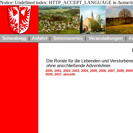
Notice: Undefined index: HTTP_ACCEPT_LANGUAGE in /home/ing
Schwabegg
|
Anfahrt
|
Sehenswertes
|
Veranstaltungen
|
A
Die Rorate für die Lebenden und Verstorbene
ohne anschließende Adventsfeier.
2000
,
2001
,
2002
,
2003
,
2004
,
2005
,
2006
,
2007
,
2008
,
2009
2026
,
2027
,
aktuelle