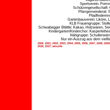
Sportverein: Pomme
Schützengesellschaft: 
Pfarrgemeinderat: 
Pfadfinderin
Gartenbauverein: Liköre, 
KLB Frauengruppe: Stolle
Schwabegger Blättle: Kakao, Holzwaren, Se
Kindergarten/Kinderchor: Kasperletheat
Nähgruppe: Schulterwär
Nur ein Auszug aus dem vielfä
2000
,
2001
,
2002
,
2003
,
2004
,
2005
,
2006
,
2007
,
2008
,
2009
2026
,
2027
,
aktuelle