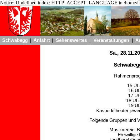
Notice: Undefined index: HTTP_ACCEPT_LANGUAGE in /home/ing
Schwabegg
|
Anfahrt
|
Sehenswertes
|
Veranstaltungen
|
A
Sa., 28.11.
Schwabegg
Rahmenprog
15 Uh
16 Uh
17 Uh
18 Uhr
19 Uh
Kasperletheater jewe
Folgende Gruppen und Ve
Musikverein: B
Freiwillig
Jagdhornbläser