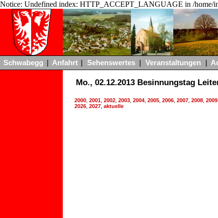
Notice: Undefined index: HTTP_ACCEPT_LANGUAGE in /home/ing
Schwabegg
|
Anfahrt
|
Sehenswertes
|
Veranstaltungen
|
A
Mo., 02.12.2013 Besinnungstag Leit
2000
,
2001
,
2002
,
2003
,
2004
,
2005
,
2006
,
2007
,
2008
,
2009
2026
,
2027
,
aktuelle