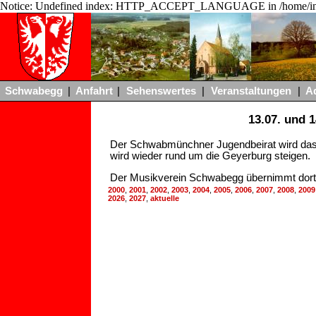
Notice: Undefined index: HTTP_ACCEPT_LANGUAGE in /home/ing
Schwabegg
|
Anfahrt
|
Sehenswertes
|
Veranstaltungen
|
A
13.07. und
Der Schwabmünchner Jugendbeirat wird das F
wird wieder rund um die Geyerburg steigen.
Der Musikverein Schwabegg übernimmt dort e
2000
,
2001
,
2002
,
2003
,
2004
,
2005
,
2006
,
2007
,
2008
,
2009
2026
,
2027
,
aktuelle