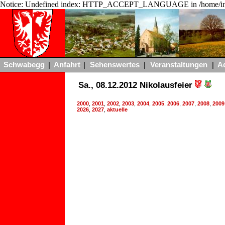
Notice: Undefined index: HTTP_ACCEPT_LANGUAGE in /home/ing
Schwabegg
|
Anfahrt
|
Sehenswertes
|
Veranstaltungen
|
A
Sa., 08.12.2012 Nikolausfeier
2000
,
2001
,
2002
,
2003
,
2004
,
2005
,
2006
,
2007
,
2008
,
2009
2026
,
2027
,
aktuelle