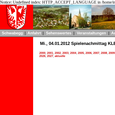
Notice: Undefined index: HTTP_ACCEPT_LANGUAGE in /home/ing
Schwabegg
|
Anfahrt
|
Sehenswertes
|
Veranstaltungen
|
A
Mi., 04.01.2012 Spielenachmittag K
2000
,
2001
,
2002
,
2003
,
2004
,
2005
,
2006
,
2007
,
2008
,
2009
2026
,
2027
,
aktuelle