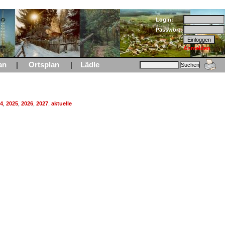
Login:
Passwort:
Anmelden
an
|
Ortsplan
|
Lädle
4
,
2025
,
2026
,
2027
,
aktuelle