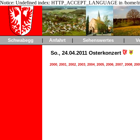
Notice: Undefined index: HTTP_ACCEPT_LANGUAGE in /home/ing
Schwabegg
|
Anfahrt
|
Sehenswertes
|
V
So., 24.04.2011 Osterkonzert
2000
,
2001
,
2002
,
2003
,
2004
,
2005
,
2006
,
2007
,
2008
,
200