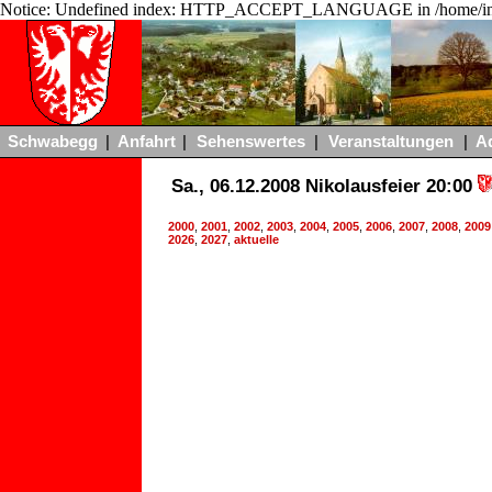
Notice: Undefined index: HTTP_ACCEPT_LANGUAGE in /home/ing
Schwabegg
|
Anfahrt
|
Sehenswertes
|
Veranstaltungen
|
A
Sa., 06.12.2008 Nikolausfeier 20:00
2000
,
2001
,
2002
,
2003
,
2004
,
2005
,
2006
,
2007
,
2008
,
2009
2026
,
2027
,
aktuelle