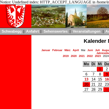
Notice: Undefined index: HTTP_ACCEPT_LANGUAGE in /home/ing
Schwabegg
|
Anfahrt
|
Sehenswertes
|
Veranstaltungen
|
A
Kalender 
Januar
Februar
März
April
Mai
Juni
Juli
Augu
Jahresübe
2019
2020
2021
2022
2023
202
Mo
Di
Mi
D
1
2
6
7
8
9
13
14
15
16
20
21
22
23
27
28
29
30