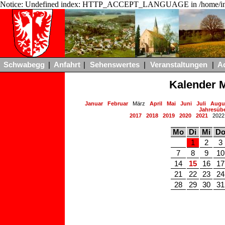
Notice: Undefined index: HTTP_ACCEPT_LANGUAGE in /home/ing
Schwabegg
|
Anfahrt
|
Sehenswertes
|
Veranstaltungen
|
A
Kalender 
Januar
Februar
März
April
Mai
Juni
Juli
Augu
Jahresübe
2017
2018
2019
2020
2021
202
Mo
Di
Mi
D
1
2
3
7
8
9
10
14
15
16
17
21
22
23
24
28
29
30
31