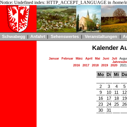
Notice: Undefined index: HTTP_ACCEPT_LANGUAGE in /home/ing
Schwabegg
|
Anfahrt
|
Sehenswertes
|
Veranstaltungen
|
A
Kalender A
Januar
Februar
März
April
Mai
Juni
Juli
Augu
Jahresübe
2016
2017
2018
2019
2020
202
Mo
Di
Mi
D
2
3
4
5
9
10
11
12
16
17
18
19
23
24
25
26
30
31