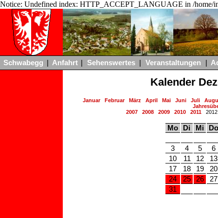
Notice: Undefined index: HTTP_ACCEPT_LANGUAGE in /home/ing
Schwabegg
|
Anfahrt
|
Sehenswertes
|
Veranstaltungen
|
A
Kalender De
Januar
Februar
März
April
Mai
Juni
Juli
Augu
Jahresübe
2007
2008
2009
2010
2011
201
Mo
Di
Mi
D
3
4
5
6
10
11
12
13
17
18
19
20
24
25
26
27
31