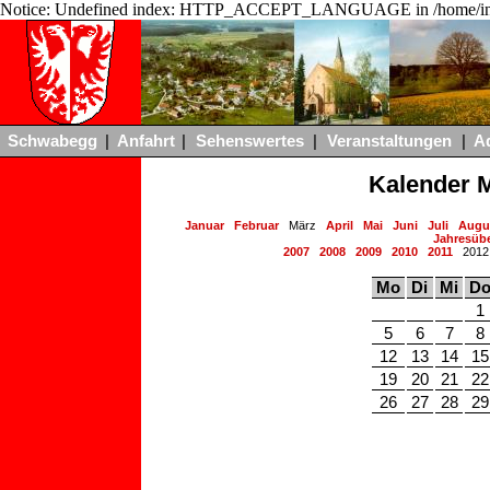
Notice: Undefined index: HTTP_ACCEPT_LANGUAGE in /home/ing
Schwabegg
|
Anfahrt
|
Sehenswertes
|
Veranstaltungen
|
A
Kalender 
Januar
Februar
März
April
Mai
Juni
Juli
Augu
Jahresübe
2007
2008
2009
2010
2011
201
Mo
Di
Mi
D
1
5
6
7
8
12
13
14
15
19
20
21
22
26
27
28
29