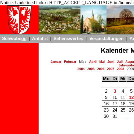
Notice: Undefined index: HTTP_ACCEPT_LANGUAGE in /home/ing
Schwabegg
|
Anfahrt
|
Sehenswertes
|
Veranstaltungen
|
A
Kalender 
Januar
Februar
März
April
Mai
Juni
Juli
Augu
Jahresübe
2004
2005
2006
2007
2008
200
Mo
Di
Mi
D
2
3
4
5
9
10
11
12
16
17
18
19
23
24
25
26
30
31