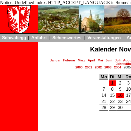
Notice: Undefined index: HTTP_ACCEPT_LANGUAGE in /home/ing
Schwabegg
|
Anfahrt
|
Sehenswertes
|
Veranstaltungen
|
A
Kalender No
Januar
Februar
März
April
Mai
Juni
Juli
Augu
Jahresübe
2000
2001
2002
2003
2004
200
Mo
Di
Mi
D
1
2
3
7
8
9
10
14
15
16
17
21
22
23
24
28
29
30