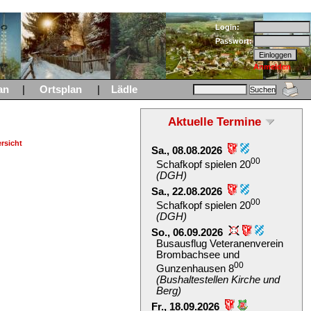
Login:
Passwort:
Anmelden
an
|
Ortsplan
|
Lädle
Aktuelle Termine
rsicht
Sa., 08.08.2026
00
Schafkopf spielen 20
(DGH)
Sa., 22.08.2026
00
Schafkopf spielen 20
(DGH)
So., 06.09.2026
Busausflug Veteranenverein
Brombachsee und
00
Gunzenhausen 8
(Bushaltestellen Kirche und
Berg)
Fr., 18.09.2026