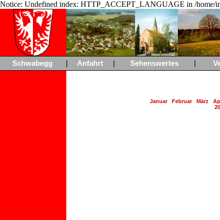
Notice: Undefined index: HTTP_ACCEPT_LANGUAGE in /home/ing
Schwabegg
|
Anfahrt
|
Sehenswertes
|
V
Januar
Februar
März
Ap
2