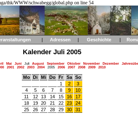
a/thk/WWW/schwabegg/global.php on line 54
eranstaltungen
|
Adressen
|
Geschichte
|
Rom
Kalender Juli 2005
ril
Mai
Juni
Juli
August
September
Oktober
November
Dezember
Jahresübe
000
2001
2002
2003
2004
2005
2006
2007
2008
2009
2010
Mo
Di
Mi
Do
Fr
Sa
So
1
2
3
4
5
6
7
8
9
10
11
12
13
14
15
16
17
18
19
20
21
22
23
24
25
26
27
28
29
30
31