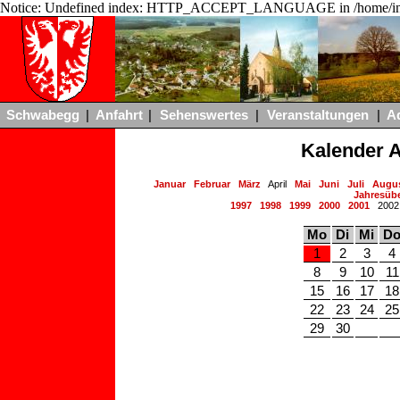
Notice: Undefined index: HTTP_ACCEPT_LANGUAGE in /home/ing
Schwabegg
|
Anfahrt
|
Sehenswertes
|
Veranstaltungen
|
A
Kalender A
Januar
Februar
März
April
Mai
Juni
Juli
Augu
Jahresübe
1997
1998
1999
2000
2001
200
Mo
Di
Mi
D
1
2
3
4
8
9
10
11
15
16
17
18
22
23
24
25
29
30