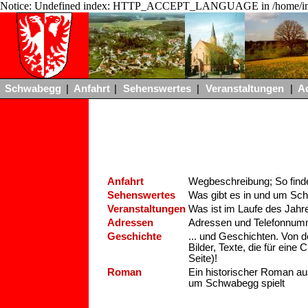
Notice: Undefined index: HTTP_ACCEPT_LANGUAGE in /home/ing
Schwabegg
|
Anfahrt
|
Sehenswertes
|
Veranstaltungen
|
A
Anfahrt
Wegbeschreibung; So fin
Sehenswertes
Was gibt es in und um Sch
Veranstaltungen
Was ist im Laufe des Jahr
Adressen
Adressen und Telefonnum
Geschichte
... und Geschichten. Von 
Bilder, Texte, die für eine
Seite)!
Roman
Ein historischer Roman au
um Schwabegg spielt